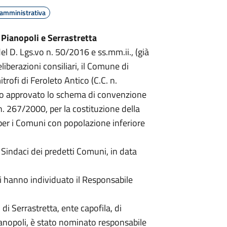
 amministrativa
 Pianopoli e Serrastretta
del D. Lgs.vo n. 50/2016 e ss.mm.ii., (già
liberazioni consiliari, il Comune di
trofi di Feroleto Antico (C.C. n.
no approvato lo schema di convenzione
 n. 267/2000, per la costituzione della
per i Comuni con popolazione inferiore
 Sindaci dei predetti Comuni, in data
nti hanno individuato il Responsabile
i Serrastretta, ente capofila, di
ianopoli, è stato nominato responsabile