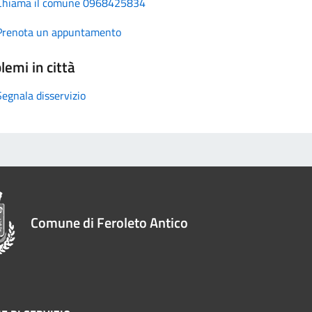
Chiama il comune 0968425834
Prenota un appuntamento
lemi in città
Segnala disservizio
Comune di Feroleto Antico