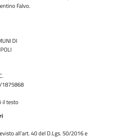
lentino Falvo.
UNI DI
OPOLI
C.
5/1875868
il testo
ri
revisto all’art. 40 del D.Lgs. 50/2016 e