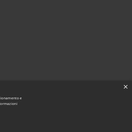
×
nzionamento e
nformazioni
Municipium
Accesso
e di Feroleto Antico • Powered by
•