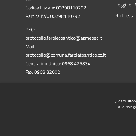
Leggi le 
Codice Fiscale: 00298110792
Richiesta
Partita IVA: 00298110792
PEC:
protocollo.feroletoantico@asmepec.it
Mail:
protocollo@comune.feroletoantico.cz.it
Centralino Unico: 0968 425834
Fax: 0968 32002
Codice Univoco Ufficio : UFX9WX
Codice IPA: c_d544
Questo sito 
alla navig
RSS
Accessibilità
Privacy
Cookie
Mappa de