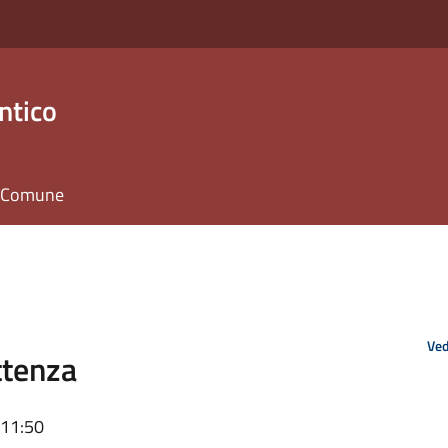
ntico
il Comune
Ved
ttenza
 11:50