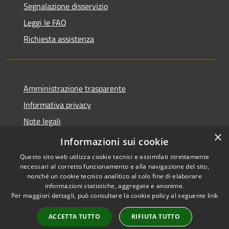
Segnalazione disservizio
Leggi le FAQ
Richiesta assistenza
Amministrazione trasparente
Informativa privacy
Note legali
×
Dichiarazione di accessibilità
Informazioni sui cookie
Questo sito web utilizza cookie tecnici e assimilati strettamente
necessari al corretto funzionamento e alla navigazione del sito,
nonché un cookie tecnico analitico al solo fine di elaborare
informazioni statistiche, aggregate e anonime.
RSS
Copyright © 2026 • Comune di
Per maggiori dettagli, può consultare la cookie policy al seguente
link
Accessibilità
Feroleto Antico • Powered by
Privacy
Municipium
Accesso
•
ACCETTA TUTTO
RIFIUTA TUTTO
Cookie
redazione