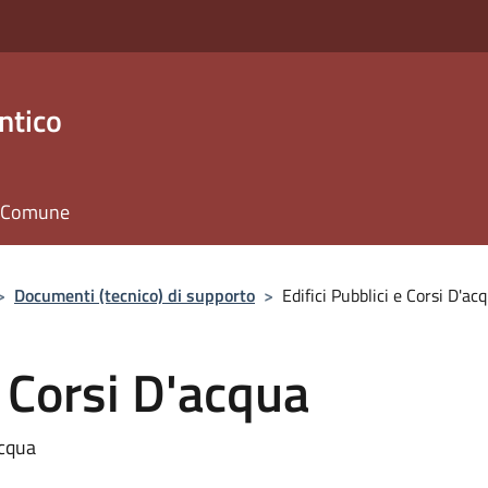
ntico
il Comune
>
Documenti (tecnico) di supporto
>
Edifici Pubblici e Corsi D'ac
e Corsi D'acqua
acqua