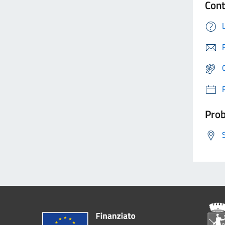
Cont
Prob