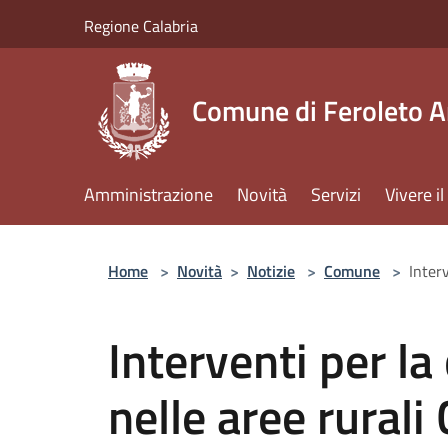
Salta al contenuto principale
Regione Calabria
Comune di Feroleto A
Amministrazione
Novità
Servizi
Vivere 
Home
>
Novità
>
Notizie
>
Comune
>
Inter
Interventi per la 
nelle aree rural