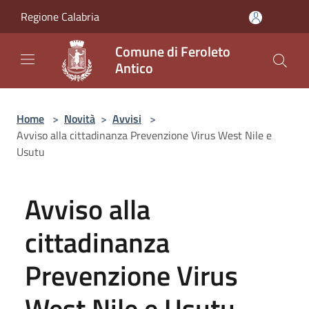
Salta al contenuto principale
Regione Calabria
Comune di Feroleto
Antico
Home
>
Novità
>
Avvisi
>
Avviso alla cittadinanza Prevenzione Virus West Nile e
Usutu
Avviso alla
cittadinanza
Prevenzione Virus
West Nile e Usutu