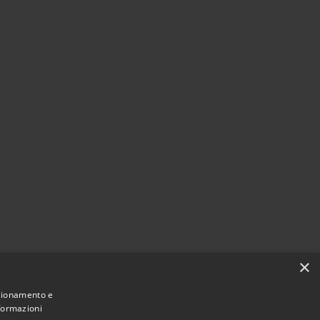
×
nzionamento e
nformazioni