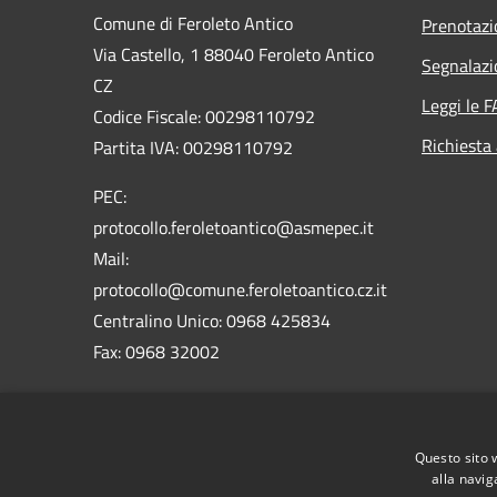
Comune di Feroleto Antico
Prenotaz
Via Castello, 1 88040 Feroleto Antico
Segnalazi
CZ
Leggi le 
Codice Fiscale: 00298110792
Richiesta
Partita IVA: 00298110792
PEC:
protocollo.feroletoantico@asmepec.it
Mail:
protocollo@comune.feroletoantico.cz.it
Centralino Unico: 0968 425834
Fax: 0968 32002
Codice Univoco Ufficio : UFX9WX
Codice IPA: c_d544
Questo sito 
alla navig