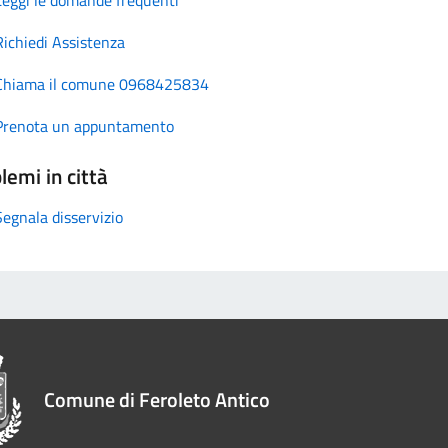
Richiedi Assistenza
Chiama il comune 0968425834
Prenota un appuntamento
lemi in città
Segnala disservizio
Comune di Feroleto Antico