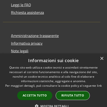
Leggi le FAQ
Richiesta assistenza
Amministrazione trasparente
Informativa privacy
Note legali
×
Dichiarazione di accessibilità
Informazioni sui cookie
Questo sito web utilizza cookie tecnici e assimilati strettamente
necessari al corretto funzionamento e alla navigazione del sito,
nonché un cookie tecnico analitico al solo fine di elaborare
informazioni statistiche, aggregate e anonime.
RSS
Copyright © 2026 • Comune di
Per maggiori dettagli, può consultare la cookie policy al seguente
link
Accessibilità
Feroleto Antico • Powered by
Privacy
Municipium
Accesso
•
ACCETTA TUTTO
RIFIUTA TUTTO
Cookie
redazione
Mappa del sito
MOSTRA DETTAGLI