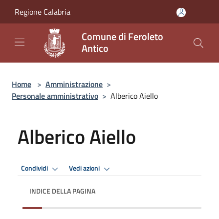
Salta al contenuto principale
Regione Calabria
Comune di Feroleto
Antico
Home
>
Amministrazione
>
Personale amministrativo
>
Alberico Aiello
Alberico Aiello
Condividi
Vedi azioni
INDICE DELLA PAGINA