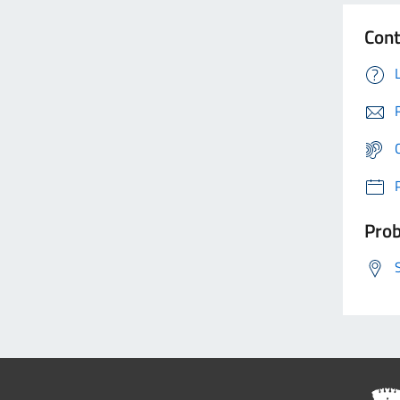
Cont
Prob