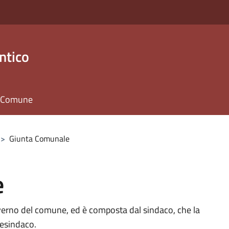
ntico
il Comune
>
Giunta Comunale
e
verno del comune, ed è composta dal sindaco, che la
cesindaco.