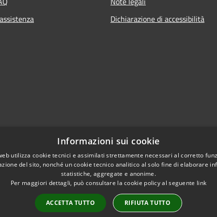
FAQ
Note legali
 assistenza
Dichiarazione di accessibilità
Informazioni sui cookie
web utilizza cookie tecnici e assimilati strettamente necessari al corretto fu
azione del sito, nonché un cookie tecnico analitico al solo fine di elaborare i
statistiche, aggregate e anonime.
Per maggiori dettagli, può consultare la cookie policy al seguente
link
ACCETTA TUTTO
RIFIUTA TUTTO
l sito
Copyright © 2026 • Comun