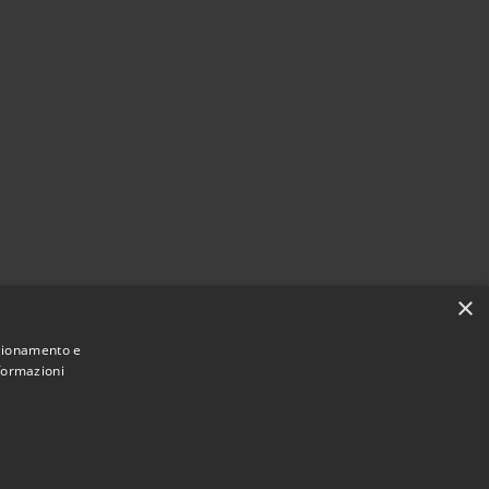
×
nzionamento e
nformazioni
Municipium
Accesso
e di Feroleto Antico • Powered by
•