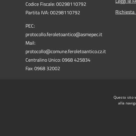
Leggi le 
Codice Fiscale: 00298110792
Richiesta
Partita IVA: 00298110792
PEC:
protocollo.feroletoantico@asmepec.it
Mail:
protocollo@comune.feroletoantico.cz.it
Centralino Unico: 0968 425834
Fax: 0968 32002
Codice Univoco Ufficio : UFX9WX
Codice IPA: c_d544
Questo sito 
alla navig
RSS
Accessibilità
Privacy
Cookie
Mappa de